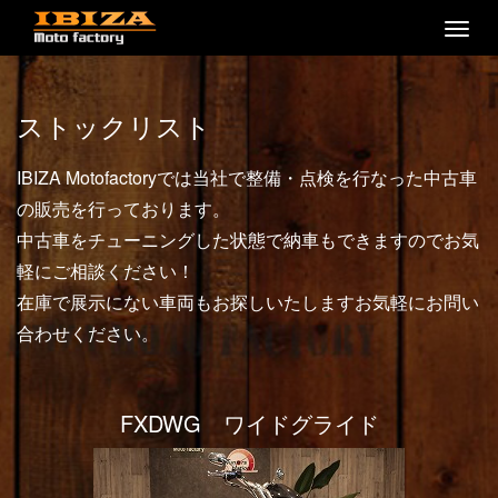
M
e
n
u
ストックリスト
IBIZA Motofactoryでは当社で整備・点検を行なった中古車
の販売を行っております。
中古車をチューニングした状態で納車もできますのでお気
軽にご相談ください！
在庫で展示にない車両もお探しいたしますお気軽にお問い
合わせください。
FXDWG ワイドグライド